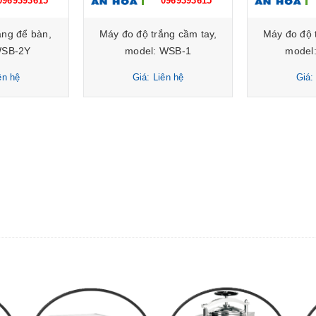
0969393615
0969393615
ắng để bàn,
Máy đo độ trắng cầm tay,
Máy đo độ 
WSB-2Y
model: WSB-1
model
ên hệ
Giá: Liên hệ
Giá: