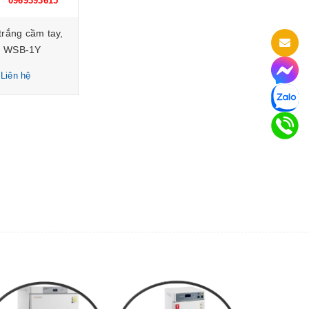
0969393615
trắng cầm tay,
: WSB-1Y
 Liên hệ