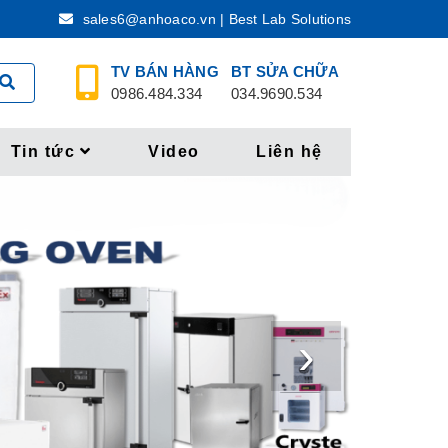
sales6@anhoaco.vn | Best Lab Solutions
TV BÁN HÀNG
BT SỬA CHỮA
0986.484.334
034.9690.534
Tin tức
Video
Liên hệ
›