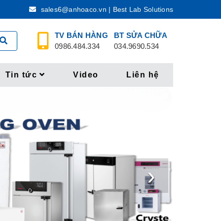
sales6@anhoaco.vn | Best Lab Solutions
TV BÁN HÀNG
BT SỬA CHỮA
0986.484.334
034.9690.534
Tin tức
Video
Liên hệ
›