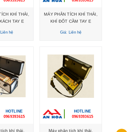
0969393615
0969393615
ÍCH KHÍ THẢI,
MÁY PHÂN TÍCH KHÍ THẢI,
XÁCH TAY E
KHÍ ĐỐT CẦM TAY E
 Model : E 8500
Instruments Model : Si-Ca-
 Liên hệ
Giá: Liên hệ
120
HOTLINE
HOTLINE
0969393615
0969393615
ích khí thải,
Máy phân tích khí thải,