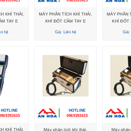
0969393615
0969393615
H KHÍ THẢI,
MÁY PHÂN TÍCH KHÍ THẢI,
MÁY PHÂN T
ẦM TAY E
KHÍ ĐỐT CẦM TAY E
KHÍ ĐỐT 
del : E 4500
Instruments Model : E 6000
Instruments
ên hệ
Giá: Liên hệ
Giá:
HOTLINE
HOTLINE
0969393615
0969393615
H KHÍ THẢI,
Máy phân tích khí thải,
Máy phân t