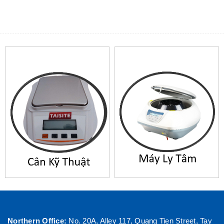
Northern Office:
No. 20A, Alley 117, Quang Tien Street, Tay