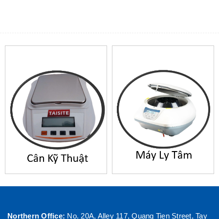
Northern Office:
No. 20A, Alley 117, Quang Tien Street, Tay