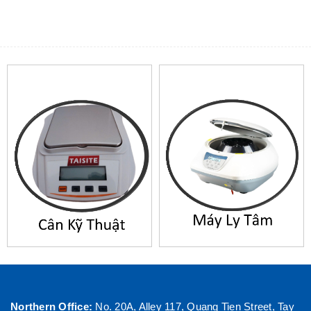
Northern Office:
No. 20A, Alley 117, Quang Tien Street, Tay